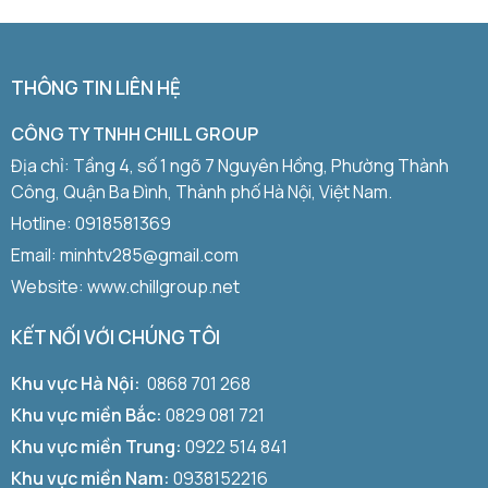
THÔNG TIN LIÊN HỆ
CÔNG TY TNHH CHILL GROUP
Địa chỉ: Tầng 4, số 1 ngõ 7 Nguyên Hồng, Phường Thành
Công, Quận Ba Đình, Thành phố Hà Nội, Việt Nam.
Hotline:
0918581369
Email: minhtv285@gmail.com
Website: www.chillgroup.net
KẾT NỐI VỚI CHÚNG TÔI
Khu vực Hà Nội:
0868 701 268
Khu vực miền Bắc:
0829 081 721
Khu vực miền Trung:
0922 514 841
Khu vực miền Nam:
0938152216