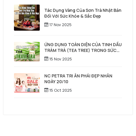
Tác Dụng Vàng Của Sơn Trà Nhật Bản
Đối Với Sức Khỏe & Sắc Đẹp
17 Nov 2025
ỨNG DỤNG TOÀN DIỆN CỦA TINH DẦU
TRÀM TRÀ (TEA TREE) TRONG SỨC
KHỎE, LÀM ĐẸP & CHĂM SÓC TÓC –
15 Nov 2025
DA ĐẦU
NC PETRA TRI ÂN PHÁI ĐẸP NHÂN
NGÀY 20/10
15 Oct 2025