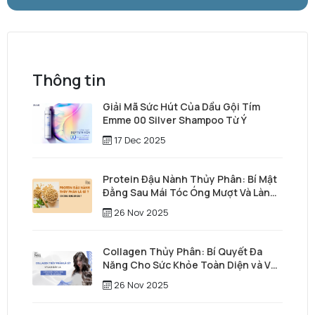
Thông tin
Giải Mã Sức Hút Của Dầu Gội Tím
Emme 00 Silver Shampoo Từ Ý
17 Dec 2025
Protein Đậu Nành Thủy Phân: Bí Mật
Đằng Sau Mái Tóc Óng Mượt Và Làn
Da Trẻ Trung
26 Nov 2025
Collagen Thủy Phân: Bí Quyết Đa
Năng Cho Sức Khỏe Toàn Diện và Vẻ
Đẹp Vượt Thời Gian
26 Nov 2025