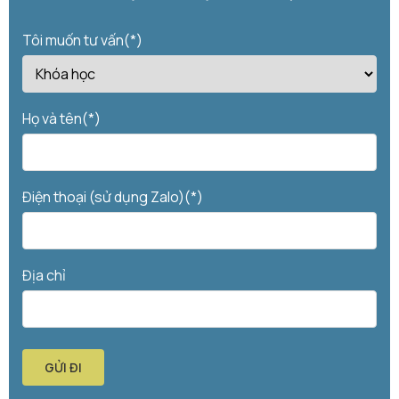
Tôi muốn tư vấn(*)
Họ và tên(*)
Điện thoại (sử dụng Zalo)(*)
Địa chỉ
GỬI ĐI