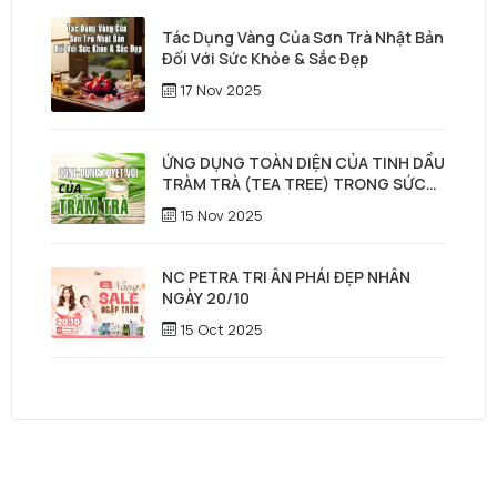
Tác Dụng Vàng Của Sơn Trà Nhật Bản
Đối Với Sức Khỏe & Sắc Đẹp
17 Nov 2025
ỨNG DỤNG TOÀN DIỆN CỦA TINH DẦU
TRÀM TRÀ (TEA TREE) TRONG SỨC
KHỎE, LÀM ĐẸP & CHĂM SÓC TÓC –
15 Nov 2025
DA ĐẦU
NC PETRA TRI ÂN PHÁI ĐẸP NHÂN
NGÀY 20/10
15 Oct 2025