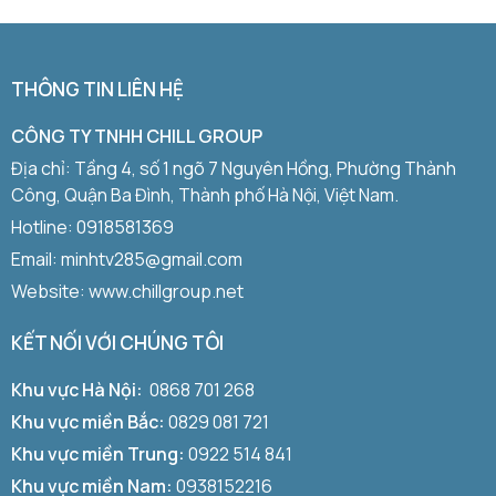
THÔNG TIN LIÊN HỆ
CÔNG TY TNHH CHILL GROUP
Địa chỉ: Tầng 4, số 1 ngõ 7 Nguyên Hồng, Phường Thành
Công, Quận Ba Đình, Thành phố Hà Nội, Việt Nam.
Hotline:
0918581369
Email: minhtv285@gmail.com
Website: www.chillgroup.net
KẾT NỐI VỚI CHÚNG TÔI
Khu vực Hà Nội:
0868 701 268
Khu vực miền Bắc:
0829 081 721
Khu vực miền Trung:
0922 514 841
Khu vực miền Nam:
0938152216