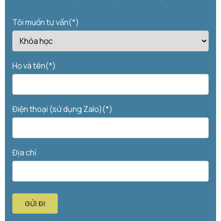
Tôi muốn tư vấn(*)
Họ và tên(*)
Điện thoại (sử dụng Zalo)(*)
Địa chỉ
GỬI ĐI