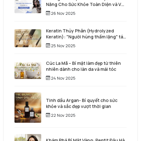
Năng Cho Sức Khỏe Toàn Diện và Vẻ
Đẹp Vượt Thời Gian
26 Nov 2025
Keratin Thủy Phân (Hydrolyzed
Keratin): "Người hùng thầm lặng" tái
tạo mái tóc từ sâu bên trong
25 Nov 2025
Cúc La Mã – Bí mật làm đẹp từ thiên
nhiên dành cho làn da và mái tóc
24 Nov 2025
Tinh dầu Argan- Bí quyết cho sức
khỏe và sắc đẹp vượt thời gian
22 Nov 2025
Khám Phá Bí Mật Vàng: Peptit Đậu Hà