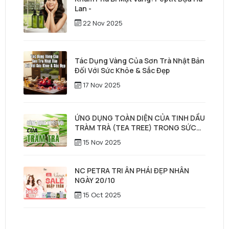
Lan -
22 Nov 2025
Tác Dụng Vàng Của Sơn Trà Nhật Bản
Đối Với Sức Khỏe & Sắc Đẹp
17 Nov 2025
ỨNG DỤNG TOÀN DIỆN CỦA TINH DẦU
TRÀM TRÀ (TEA TREE) TRONG SỨC
KHỎE, LÀM ĐẸP & CHĂM SÓC TÓC –
15 Nov 2025
DA ĐẦU
NC PETRA TRI ÂN PHÁI ĐẸP NHÂN
NGÀY 20/10
15 Oct 2025