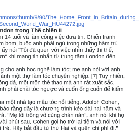
ndon trong Thế chiến II
 14 tuổi và làm công việc đưa tin. Chiến tranh
ém bom, buộc anh phải ngủ trong những hầm trú
ấy nói "Tôi đã quen với việc nhìn thấy thi thể,
n" khi mang tin nhắn từ trung tâm London đến
ng cho anh học nghề làm tóc; mẹ anh nói với anh
ành một thợ làm tóc chuyên nghiệp. [7] Tuy nhiên,
óng đá, một môn thể thao mà anh rất xuất sắc.
nh phải chải tóc ngược và cuốn ống cuốn để kiếm
a một nhà tạo mẫu tóc nổi tiếng, Adolph Cohen,
 báo rằng đây là chương trình kéo dài hai năm và
ả. "Mẹ tôi trông vô cùng chán nản", anh nói khi họ
 Vài phút sau, Cohen gọi họ trở lại tiệm và nói với
i trẻ. Hãy bắt đầu từ thứ Hai và quên chi phí đi."