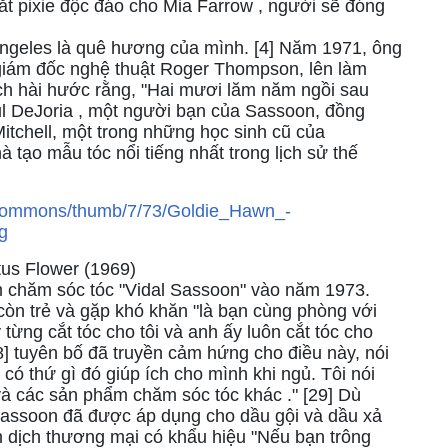
cắt pixie độc đáo cho Mia Farrow , người sẽ đóng
geles là quê hương của mình. [4] Năm 1971, ông
giám đốc nghệ thuật Roger Thompson, lên làm
ách hài hước rằng, "Hai mươi lăm năm ngồi sau
Paul DeJoria , một người bạn của Sassoon, đồng
itchell, một trong những học sinh cũ của
à tạo mẫu tóc nổi tiếng nhất trong lịch sử thế
us Flower (1969)
 chăm sóc tóc "Vidal Sassoon" vào năm 1973.
còn trẻ và gặp khó khăn "là bạn cùng phòng với
ừng cắt tóc cho tôi và anh ấy luôn cắt tóc cho
8] tuyên bố đã truyền cảm hứng cho điều này, nói
 có thứ gì đó giúp ích cho mình khi ngủ. Tôi nói
và các sản phẩm chăm sóc tóc khác ." [29] Dù
Sassoon đã được áp dụng cho dầu gội và dầu xả
ến dịch thương mại có khẩu hiệu "Nếu bạn trông