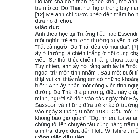
Do làm cha đơn thân nghèo khó , mẹ anh 
trẻ mồ côi Do Thái, nơi họ ở trong bảy năm
[12] Mẹ anh chỉ được phép đến thăm họ 
đưa họ đi chơi.
Giáo dục
Anh theo học tại Trường tiểu học Essend
một nghìn trẻ em. Anh thường xuyên bị cá
"Tất cả người Do Thái đều có mũi dài". [
ấy ở trường là chiến thắng ở nội dung ch
viết: “Sự thôi thúc chiến thắng chưa bao giờ
Tuy nhiên, anh ấy nói rằng anh ấy là "một
ngoại trừ môn tính nhẩm . Sau một buổi t
thật vui khi thấy rằng em có những khoảng
biết." Anh ấy nhận một công việc tình ng
đường Do Thái địa phương, điều này giúp
mình, người sẽ đến vào các ngày thứ Bảy.
Sassoon và những đứa trẻ khác ở trường 
vào ngày 3 tháng 9 năm 1939. Cậu mới 11 
không bao giờ quên”. “Đột nhiên, tôi và an
chúng tôi lên chuyến tàu cùng hàng trăm n
anh trai được đưa đến Holt, Wiltshire , m
Công việc đầu tiên