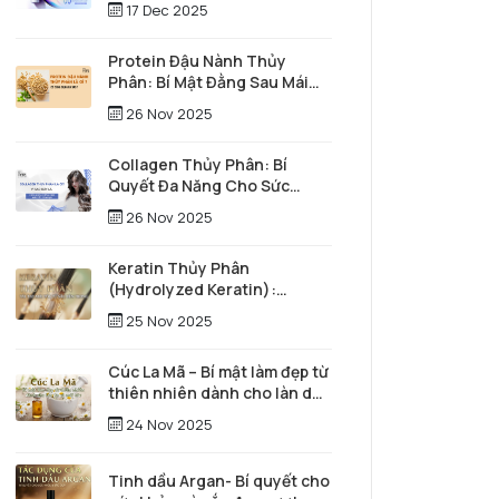
17 Dec 2025
Protein Đậu Nành Thủy
Phân: Bí Mật Đằng Sau Mái
Tóc Óng Mượt Và Làn Da Trẻ
26 Nov 2025
Trung
Collagen Thủy Phân: Bí
Quyết Đa Năng Cho Sức
Khỏe Toàn Diện và Vẻ Đẹp
26 Nov 2025
Vượt Thời Gian
Keratin Thủy Phân
(Hydrolyzed Keratin):
"Người hùng thầm lặng" tái
25 Nov 2025
tạo mái tóc từ sâu bên trong
Cúc La Mã – Bí mật làm đẹp từ
thiên nhiên dành cho làn da
và mái tóc
24 Nov 2025
Tinh dầu Argan- Bí quyết cho