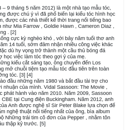
– 9 tháng 5 năm 2012) là một nhà tạo mẫu tóc,
g được chú ý vì đã phổ biến lại kiểu tóc hình học
m, được các nhà thiết kế thời trang nổi tiếng bao
h như Mia Farrow , Goldie Hawn , Cameron Diaz ,
g . [2]
ống cực kỳ nghèo khó , với bảy năm tuổi thơ anh
c năm 14 tuổi, sớm đảm nhận nhiều công việc khác
Mặc dù hy vọng trở thành một cầu thủ bóng đá
ợ học việc làm tóc theo gợi ý của mẹ.
ững kiểu cắt sáng tạo, ông chuyển đến Los
 mở chuỗi tiệm tạo mẫu tóc đầu tiên trên toàn
g tóc. [3] [4]
vào đầu những năm 1980 và bắt đầu tài trợ cho
ợi nhuận của mình. Vidal Sassoon: The Movie ,
ược phát hành vào năm 2010. Năm 2009, Sassoon
m CBE tại Cung điện Buckingham. Năm 2012, anh
ủa Anh được nghệ sĩ Sir Peter Blake lựa chọn để
ẩm nghệ thuật nổi tiếng nhất của ông, bìa album
bộ Những trái tim cô đơn của Pepper , nhằm tôn
u thập kỷ trước. [5]