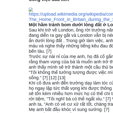
Một hầm tránh bom dưới lòng đất ở Lo
Sau khi trở về London, ông rời trường năm
đang diễn ra gay gắt và London vẫn bị n
ẩn dưới lòng đất . Trong giờ làm việc, anh 
máu và nghe thấy những tiếng kêu đau đớ
bến tàu. [7]
Trước sự nài nỉ của mẹ anh, họ đã cố gắ
rằng tham vọng của bà là muốn anh trở th
anh thấy mình sẽ trở thành một cầu thủ b
“Tôi không thể tưởng tượng được việc mì
sống.” [7] [12] [13]
Khi cô đưa anh đến trường dạy làm tóc củ
họ ngay lập tức thất vọng khi được thông
sẽ tốn kém nhiều hơn mức họ có thể chi tr
rời tiệm, "Tôi nghĩ bà có thể ngất xỉu." [7]
anh ta, "Anh có vẻ cư xử rất tốt, chàng tra
Mẹ anh bắt đầu khóc vì sung sướng. [7]