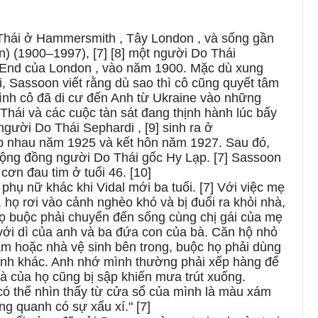
 Thái ở Hammersmith , Tây London , và sống gần
in) (1900–1997), [7] [8] một người Do Thái
st End của London , vào năm 1900. Mặc dù xung
i, Sassoon viết rằng dù sao thì cô cũng quyết tâm
 đình cô đã di cư đến Anh từ Ukraine vào những
Thái và các cuộc tàn sát đang thịnh hành lúc bấy
gười Do Thái Sephardi , [9] sinh ra ở
gặp nhau năm 1925 và kết hôn năm 1927. Sau đó,
cộng đồng người Do Thái gốc Hy Lạp. [7] Sassoon
 cơn đau tim ở tuổi 46. [10]
phụ nữ khác khi Vidal mới ba tuổi. [7] Với việc mẹ
 họ rơi vào cảnh nghèo khó và bị đuổi ra khỏi nhà,
 Họ buộc phải chuyển đến sống cùng chị gái của mẹ
với dì của anh và ba đứa con của bà. Căn hộ nhỏ
m hoặc nhà vệ sinh bên trong, buộc họ phải dùng
đình khác. Anh nhớ mình thường phải xếp hàng để
nhà của họ cũng bị sập khiến mưa trút xuống.
 có thể nhìn thấy từ cửa sổ của mình là màu xám
ng quanh có sự xấu xí." [7]