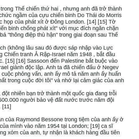
 trong Thế chiến thứ hai , nhưng anh đã trở thành
 chức ngầm của cựu chiến binh Do Thái do Morris
họp của phát xít ở Đông London. [14] [15] Tờ
hiến binh chống phát xít" với mục đích ngăn chặn
bá "thông điệp thù hận" trong giai đoạn sau Thế
ach (không lâu sau đó được sáp nhập vào Lực
ng Chiến tranh Ả Rập-Israel năm 1948 , bắt đầu
c. [15] [16] Sassoon đến Palestine bắt buộc vào
rael giành độc lập. Anh ta đã chiến đấu ở Negev
ột cuộc phỏng vấn, anh ấy mô tả năm anh ấy huấn
hất trong cuộc đời tôi" và nhớ lại cảm giác của anh
 đột nhiên bạn trở thành một quốc gia đang trỗi
ó 600.000 người bảo vệ đất nước trước năm đội
 [11]
n của Raymond Bessone trong tiệm của anh ấy ở
 của mình vào năm 1954 tại London; [19] ca sĩ
àng xóm của anh, tự nhận là khách hàng đầu tiên