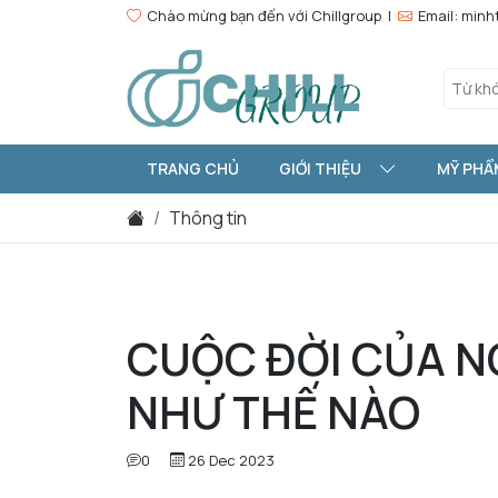
Chào mừng bạn đến với Chillgroup |
Email: min
TRANG CHỦ
GIỚI THIỆU
MỸ PHẨ
Thông tin
CUỘC ĐỜI CỦA N
NHƯ THẾ NÀO
0
26 Dec 2023