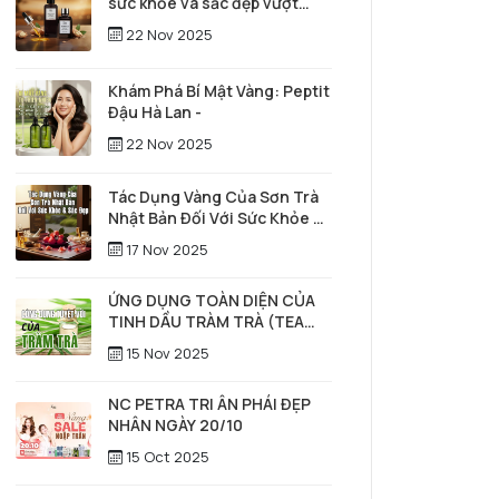
sức khỏe và sắc đẹp vượt
thời gian
22 Nov 2025
Khám Phá Bí Mật Vàng: Peptit
Đậu Hà Lan -
22 Nov 2025
Tác Dụng Vàng Của Sơn Trà
Nhật Bản Đối Với Sức Khỏe &
Sắc Đẹp
17 Nov 2025
ỨNG DỤNG TOÀN DIỆN CỦA
TINH DẦU TRÀM TRÀ (TEA
TREE) TRONG SỨC KHỎE,
15 Nov 2025
LÀM ĐẸP & CHĂM SÓC TÓC –
DA ĐẦU
NC PETRA TRI ÂN PHÁI ĐẸP
NHÂN NGÀY 20/10
15 Oct 2025