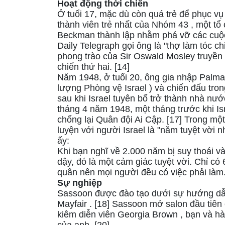
Hoạt động thời chiến
Ở tuổi 17, mặc dù còn quá trẻ để phục vụ
thành viên trẻ nhất của Nhóm 43 , một tổ
Beckman thành lập nhằm phá vỡ các cuộc 
Daily Telegraph gọi ông là "thợ làm tóc c
phong trào của Sir Oswald Mosley truyền 
chiến thứ hai. [14]
Năm 1948, ở tuổi 20, ông gia nhập Palm
lượng Phòng vệ Israel ) và chiến đấu tro
sau khi Israel tuyên bố trở thành nhà nướ
tháng 4 năm 1948, một tháng trước khi Is
chống lại Quân đội Ai Cập. [17] Trong m
luyện với người Israel là "năm tuyệt vời n
ấy:
Khi bạn nghĩ về 2.000 năm bị suy thoái và
dậy, đó là một cảm giác tuyệt vời. Chỉ c
quân nên mọi người đều có việc phải làm.
Sự nghiệp
Sassoon được đào tạo dưới sự hướng dẫ
Mayfair . [18] Sassoon mở salon đầu tiên
kiêm diễn viên Georgia Brown , bạn và h
của anh. [20]