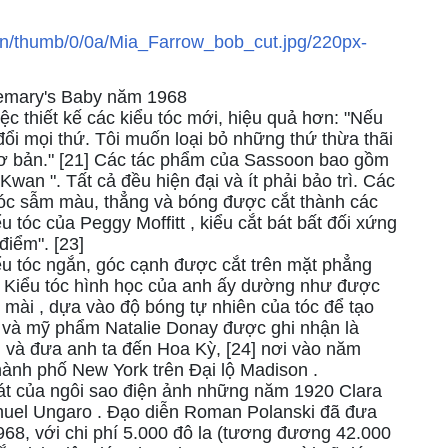
semary's Baby năm 1968
ệc thiết kế các kiểu tóc mới, hiệu quả hơn: "Nếu
 đổi mọi thứ. Tôi muốn loại bỏ những thứ thừa thãi
cơ bản." [21] Các tác phẩm của Sassoon bao gồm
Kwan ". Tất cả đều hiện đại và ít phải bảo trì. Các
 tóc sẫm màu, thẳng và bóng được cắt thành các
 tóc của Peggy Moffitt , kiểu cắt bát bất đối xứng
điểm". [23]
u tóc ngắn, góc cạnh được cắt trên mặt phẳng
iển. Kiểu tóc hình học của anh ấy dường như được
 mài , dựa vào độ bóng tự nhiên của tóc để tạo
 và mỹ phẩm Natalie Donay được ghi nhận là
và đưa anh ta đến Hoa Kỳ, [24] nơi vào năm
ành phố New York trên Đại lộ Madison .
át của ngôi sao điện ảnh những năm 1920 Clara
anuel Ungaro . Đạo diễn Roman Polanski đã đưa
8, với chi phí 5.000 đô la (tương đương 42.000