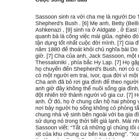
Sassoon sinh ra với cha mẹ là người Do
Shepherd's Bush . [6] Mẹ anh, Betty (Bell
Ashkenazi , [9] sinh ra ở Aldgate , ở Ea
quanh bà là công việc mài giũa. nghèo đó
tận dụng tốt nhất cuộc đời mình. [7] Gia
năm 1880 để thoát khỏi chủ nghĩa bài Do 
giờ. [7] Cha của anh, Jack Sassoon, một n
Thessaloniki , phía bắc Hy Lạp. [7] Họ 
họ chuyển đến Shepherd's Bush, nơi có 
có một người em trai, Ivor, qua đời vì một
Cha anh đã bỏ rơi gia đình để theo người 
anh giờ đây không thể nuôi sống gia đình,
đột nhiên trở thành người vô gia cư. [7]
anh. Ở đó, họ ở chung căn hộ hai phòng 
nơi bảy người họ sống không có phòng tắ
chung nhà vệ sinh bên ngoài với ba gia 
sử dụng nó trong thời tiết giá lạnh. Mái 
Sassoon viết: “Tất cả những gì chúng tôi
xịt của khu chung cư bên kia đường”. "Xu