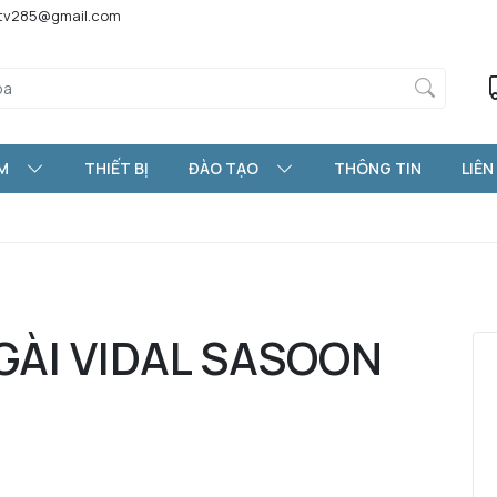
htv285@gmail.com
M
THIẾT BỊ
ĐÀO TẠO
THÔNG TIN
LIÊN
GÀI VIDAL SASOON