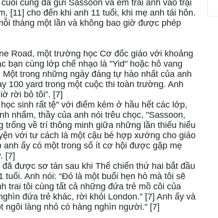
cuối cùng đã gửi Sassoon và em trai anh vào trại
, [11] cho đến khi anh 11 tuổi, khi mẹ anh tái hôn.
mỗi tháng một lần và không bao giờ được phép
ine Road, một trường học Cơ đốc giáo với khoảng
c bạn cùng lớp chế nhạo là "Yid" hoặc hô vang
7] Một trong những ngày đáng tự hào nhất của anh
ạy 100 yard trong một cuộc thi toàn trường. Anh
 rời bỏ tôi”. [7]
 học sinh rất tệ" với điểm kém ở hầu hết các lớp,
ính nhẩm, thầy của anh nói trêu chọc, "Sassoon,
 trống về trí thông minh giữa những lần thiếu hiểu
uyện với tư cách là một cậu bé hợp xướng cho giáo
 anh ấy có một trong số ít cơ hội được gặp mẹ
 [7]
đã được sơ tán sau khi Thế chiến thứ hai bắt đầu
tuổi. Anh nói: “Đó là một buổi hẹn hò mà tôi sẽ
h trai tôi cùng tất cả những đứa trẻ mồ côi của
ghìn đứa trẻ khác, rời khỏi London.” [7] Anh ấy và
ột ngôi làng nhỏ có hàng nghìn người." [7]