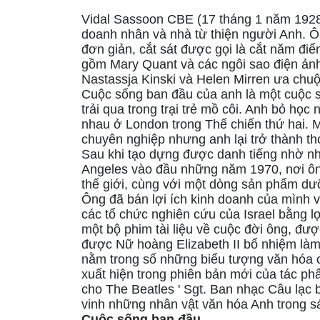
Vidal Sassoon CBE (17 tháng 1 năm 1928 
doanh nhân và nhà từ thiện người Anh. Ôn
đơn giản, cắt sát được gọi là cắt năm điể
gồm Mary Quant và các ngôi sao điện ản
Nastassja Kinski và Helen Mirren ưa chuộn
Cuộc sống ban đầu của anh là một cuộc s
trải qua trong trại trẻ mồ côi. Anh bỏ họ
nhau ở London trong Thế chiến thứ hai. 
chuyên nghiệp nhưng anh lại trở thành th
Sau khi tạo dựng được danh tiếng nhờ nh
Angeles vào đầu những năm 1970, nơi ông
thế giới, cùng với một dòng sản phẩm dưỡn
Ông đã bán lợi ích kinh doanh của mình 
các tổ chức nghiên cứu của Israel bằng l
một bộ phim tài liệu về cuộc đời ông, đ
được Nữ hoàng Elizabeth II bổ nhiệm là
nằm trong số những biểu tượng văn hóa c
xuất hiện trong phiên bản mới của tác ph
cho The Beatles ' Sgt. Ban nhạc Câu lạc 
vinh những nhân vật văn hóa Anh trong sá
Cuộc sống ban đầu