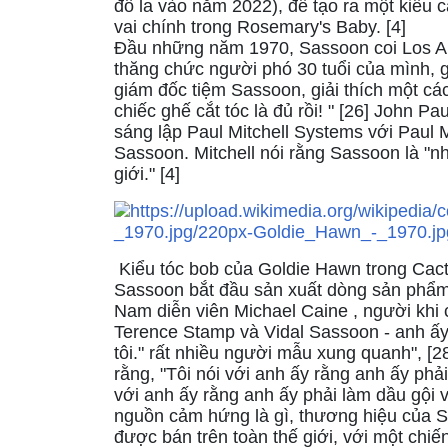
đô la vào năm 2022), để tạo ra một kiểu 
vai chính trong Rosemary's Baby. [4]
Đầu những năm 1970, Sassoon coi Los An
thăng chức người phó 30 tuổi của mình, 
giám đốc tiệm Sassoon, giải thích một c
chiếc ghế cắt tóc là đủ rồi! " [26] John 
sáng lập Paul Mitchell Systems với Paul M
Sassoon. Mitchell nói rằng Sassoon là "nh
giới." [4]
Kiểu tóc bob của Goldie Hawn trong Cact
Sassoon bắt đầu sản xuất dòng sản phẩm
Nam diễn viên Michael Caine , người khi 
Terence Stamp và Vidal Sassoon - anh ấy t
tôi." rất nhiều người mẫu xung quanh", [2
rằng, "Tôi nói với anh ấy rằng anh ấy phải
với anh ấy rằng anh ấy phải làm dầu gội 
nguồn cảm hứng là gì, thương hiệu của 
được bán trên toàn thế giới, với một chi