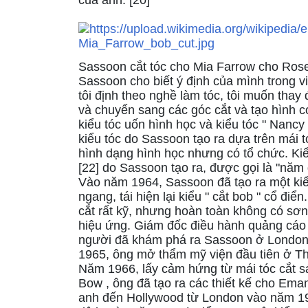
Sassoon cắt tóc cho Mia Farrow cho Ro
Sassoon cho biết ý định của mình trong vi
tôi định theo nghề làm tóc, tôi muốn thay
và chuyển sang các góc cắt và tạo hình 
kiểu tóc uốn hình học và kiểu tóc " Nancy 
kiểu tóc do Sassoon tạo ra dựa trên mái
hình dạng hình học nhưng có tổ chức. Kiểu
[22] do Sassoon tạo ra, được gọi là "năm 
Vào năm 1964, Sassoon đã tạo ra một kiể
ngang, tái hiện lại kiểu " cắt bob " cổ đ
cắt rất kỹ, nhưng hoàn toàn không có sơn
hiệu ứng. Giám đốc điều hành quảng cáo
người đã khám phá ra Sassoon ở London 
1965, ông mở thẩm mỹ viện đầu tiên ở Th
Năm 1966, lấy cảm hứng từ mái tóc cắt s
Bow , ông đã tạo ra các thiết kế cho Em
anh đến Hollywood từ London vào năm 196