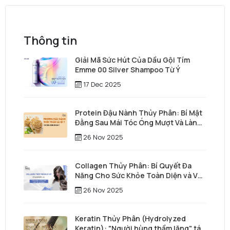
Thông tin
Giải Mã Sức Hút Của Dầu Gội Tím
Emme 00 Silver Shampoo Từ Ý
17 Dec 2025
Protein Đậu Nành Thủy Phân: Bí Mật
Đằng Sau Mái Tóc Óng Mượt Và Làn
Da Trẻ Trung
26 Nov 2025
Collagen Thủy Phân: Bí Quyết Đa
Năng Cho Sức Khỏe Toàn Diện và Vẻ
Đẹp Vượt Thời Gian
26 Nov 2025
Keratin Thủy Phân (Hydrolyzed
Keratin): "Người hùng thầm lặng" tái