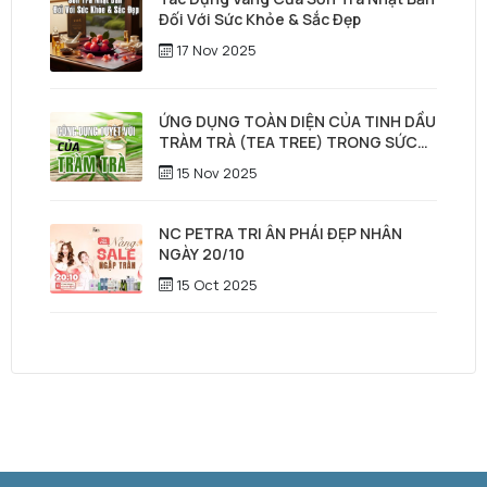
Đối Với Sức Khỏe & Sắc Đẹp
17 Nov 2025
ỨNG DỤNG TOÀN DIỆN CỦA TINH DẦU
TRÀM TRÀ (TEA TREE) TRONG SỨC
KHỎE, LÀM ĐẸP & CHĂM SÓC TÓC –
15 Nov 2025
DA ĐẦU
NC PETRA TRI ÂN PHÁI ĐẸP NHÂN
NGÀY 20/10
15 Oct 2025