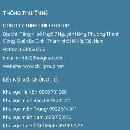
THÔNG TIN LIÊN HỆ
CÔNG TY TNHH CHILL GROUP
Địa chỉ: Tầng 4, số 1 ngõ 7 Nguyên Hồng, Phường Thành
Công, Quận Ba Đình, Thành phố Hà Nội, Việt Nam.
Hotline:
0918581369
Email: minhtv285@gmail.com
Website: www.chillgroup.net
KẾT NỐI VỚI CHÚNG TÔI
Khu vực Hà Nội:
0868 701 268
Khu vực miền Bắc:
0829 081 721
Khu vực miền Trung:
0922 514 841
Khu vực miền Nam:
0938152216
Khu vực Tp. Hồ Chí Minh:
0938152216