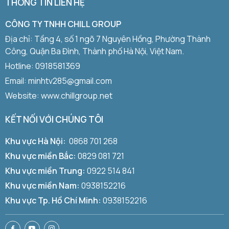
THÔNG TIN LIÊN HỆ
CÔNG TY TNHH CHILL GROUP
Địa chỉ: Tầng 4, số 1 ngõ 7 Nguyên Hồng, Phường Thành
Công, Quận Ba Đình, Thành phố Hà Nội, Việt Nam.
Hotline:
0918581369
Email: minhtv285@gmail.com
Website: www.chillgroup.net
KẾT NỐI VỚI CHÚNG TÔI
Khu vực Hà Nội:
0868 701 268
Khu vực miền Bắc:
0829 081 721
Khu vực miền Trung:
0922 514 841
Khu vực miền Nam:
0938152216
Khu vực Tp. Hồ Chí Minh:
0938152216