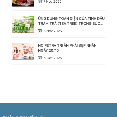
17 Nov 2025
ỨNG DỤNG TOÀN DIỆN CỦA TINH DẦU
TRÀM TRÀ (TEA TREE) TRONG SỨC
KHỎE, LÀM ĐẸP & CHĂM SÓC TÓC –
15 Nov 2025
DA ĐẦU
NC PETRA TRI ÂN PHÁI ĐẸP NHÂN
NGÀY 20/10
15 Oct 2025