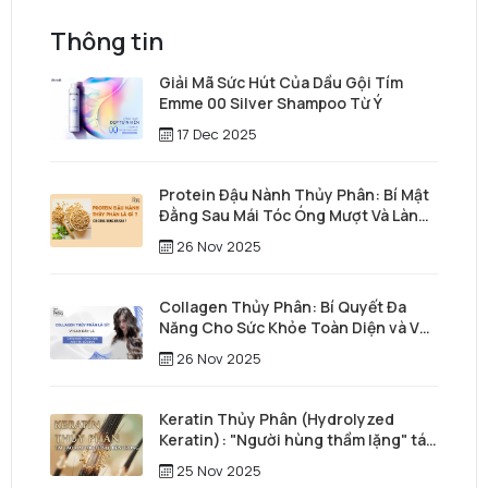
Thông tin
Giải Mã Sức Hút Của Dầu Gội Tím
Emme 00 Silver Shampoo Từ Ý
17 Dec 2025
Protein Đậu Nành Thủy Phân: Bí Mật
Đằng Sau Mái Tóc Óng Mượt Và Làn
Da Trẻ Trung
26 Nov 2025
Collagen Thủy Phân: Bí Quyết Đa
Năng Cho Sức Khỏe Toàn Diện và Vẻ
Đẹp Vượt Thời Gian
26 Nov 2025
Keratin Thủy Phân (Hydrolyzed
Keratin): "Người hùng thầm lặng" tái
tạo mái tóc từ sâu bên trong
25 Nov 2025