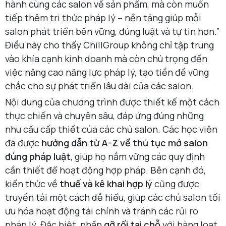
hành cùng các salon về sản phẩm, mà còn muốn
tiếp thêm tri thức pháp lý – nền tảng giúp mỗi
salon phát triển bền vững, đúng luật và tự tin hơn.”
Điều này cho thấy ChillGroup không chỉ tập trung
vào khía cạnh kinh doanh mà còn chú trọng đến
việc nâng cao năng lực pháp lý, tạo tiền đề vững
chắc cho sự phát triển lâu dài của các salon.
Nội dung của chương trình được thiết kế một cách
thực chiến và chuyên sâu, đáp ứng đúng những
nhu cầu cấp thiết của các chủ salon. Các học viên
đã được
hướng dẫn từ A-Z về thủ tục mở salon
đúng pháp luật
, giúp họ nắm vững các quy định
cần thiết để hoạt động hợp pháp. Bên cạnh đó,
kiến thức về
thuế và kê khai hợp lý
cũng được
truyền tải một cách dễ hiểu, giúp các chủ salon tối
ưu hóa hoạt động tài chính và tránh các rủi ro
pháp lý. Đặc biệt, phần
gỡ rối tại chỗ
với hàng loạt