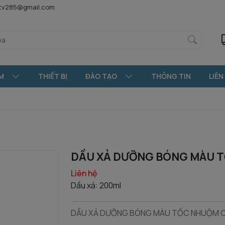
htv285@gmail.com
M
THIẾT BỊ
ĐÀO TẠO
THÔNG TIN
LIÊN
DẦU XẢ DƯỠNG BÓNG MÀU T
Liên hệ
Dầu xả:
200ml
DẦU XẢ DƯỠNG BÓNG MÀU TỐC NHUỘM OL