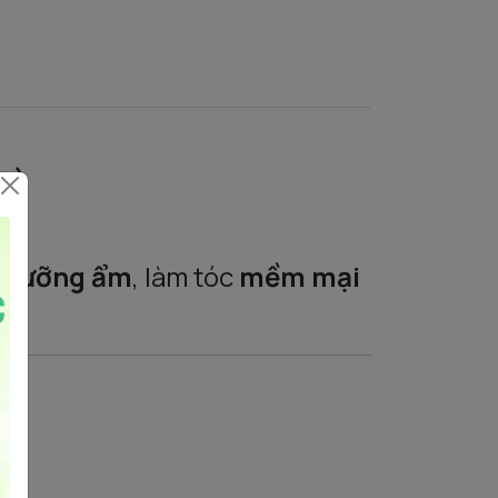
r)
g
dưỡng ẩm
, làm tóc
mềm mại