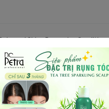
Color and Shine Preserving Conditione
ừa phai màu
của tóc nhuộm. Có tác dụn
 dàng
hơn.
ạch bằng dầu gội
.
chiều dài
.