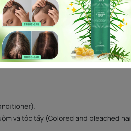
 (sunflower seed extract).
nditioner).
ộm và tóc tẩy (Colored and bleached hai