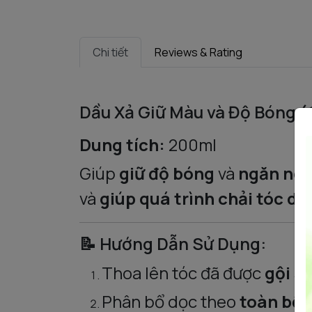
Chi tiết
Reviews & Rating
Dầu Xả Giữ Màu và Độ Bóng (
Dung tích:
200ml
Giúp
giữ độ bóng
và
ngăn ng
và
giúp quá trình chải tóc dễ
📝 Hướng Dẫn Sử Dụng:
Thoa lên tóc đã được
gội s
Phân bổ dọc theo
toàn bộ 