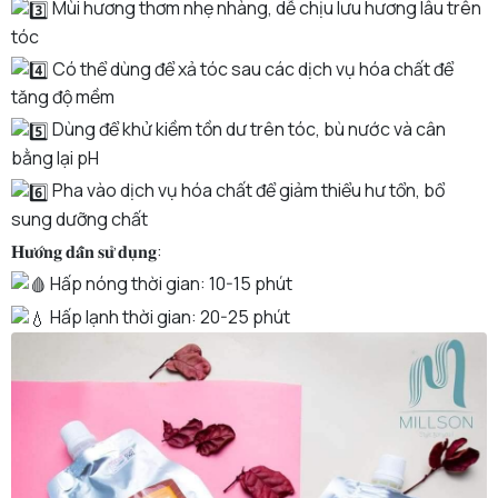
Mùi hương thơm nhẹ nhàng, dễ chịu lưu hương lâu trên
tóc
Có thể dùng để xả tóc sau các dịch vụ hóa chất để
tăng độ mềm
Dùng để khử kiềm tồn dư trên tóc, bù nước và cân
bằng lại pH
Pha vào dịch vụ hóa chất để giảm thiểu hư tổn, bổ
sung dưỡng chất
𝐇𝐮̛𝐨̛́𝐧𝐠 𝐝𝐚̂̃𝐧 𝐬𝐮̛̉ 𝐝𝐮̣𝐧𝐠:
Hấp nóng thời gian: 10-15 phút
Hấp lạnh thời gian: 20-25 phút