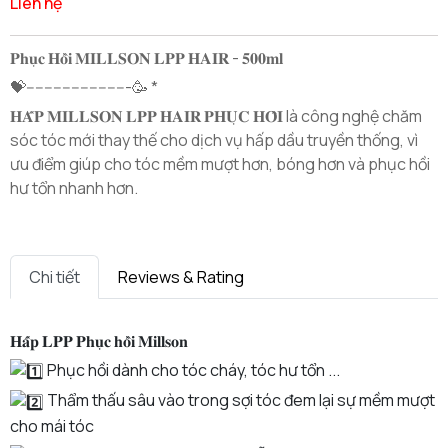
Liên hệ
𝐏𝐡𝐮̣𝐜 𝐇𝐨̂̀𝐢 𝐌𝐈𝐋𝐋𝐒𝐎𝐍 𝐋𝐏𝐏 𝐇𝐀𝐈𝐑 - 𝟓𝟎𝟎𝐦𝐥
💝-----------------------🥳 *
𝐇𝐀̂́𝐏 𝐌𝐈𝐋𝐋𝐒𝐎𝐍 𝐋𝐏𝐏 𝐇𝐀𝐈𝐑 𝐏𝐇𝐔̣𝐂 𝐇𝐎̂̀𝐈 là công nghệ chăm
sóc tóc mới thay thế cho dịch vụ hấp dầu truyền thống, vì
ưu điểm giúp cho tóc mềm mượt hơn, bóng hơn và phục hồi
hư tổn nhanh hơn.
Chi tiết
Reviews & Rating
𝐇𝐚̂́𝐩 𝐋𝐏𝐏 𝐏𝐡𝐮̣𝐜 𝐡𝐨̂̀𝐢 𝐌𝐢𝐥𝐥𝐬𝐨𝐧
Phục hồi dành cho tóc cháy, tóc hư tổn ...
Thẩm thấu sâu vào trong sợi tóc đem lại sự mềm mượt
cho mái tóc