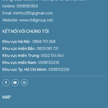
Hotline:
0918581369
Email: minhtv285@gmail.com
Website: www.chillgroup.net
KẾT NỐI VỚI CHÚNG TÔI
Khu vực Hà Nội:
0868 701 268
Khu vực miền Bắc:
0829 081 721
Khu vực miền Trung:
0922 514 841
Khu vực miền Nam:
0938152216
Khu vực Tp. Hồ Chí Minh:
0938152216
MAP