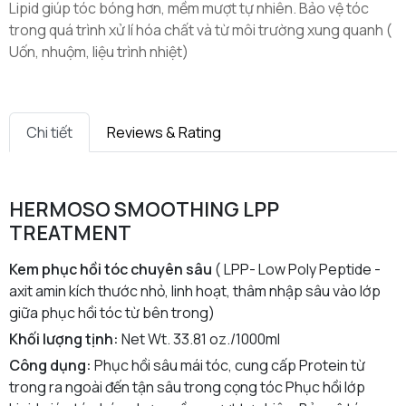
Lipid giúp tóc bóng hơn, mềm mượt tự nhiên. Bảo vệ tóc
trong quá trình xử lí hóa chất và từ môi trường xung quanh (
Uốn, nhuộm, liệu trình nhiệt)
Chi tiết
Reviews & Rating
HERMOSO SMOOTHING LPP
TREATMENT
Kem phục hồi tóc chuyên sâu
( LPP- Low Poly Peptide -
axit amin kích thước nhỏ, linh hoạt, thâm nhập sâu vào lớp
giữa phục hồi tóc từ bên trong)
Khối lượng tịnh:
Net Wt. 33.81 oz./1000ml
Công dụng:
Phục hồi sâu mái tóc, cung cấp Protein từ
trong ra ngoài đến tận sâu trong cọng tóc Phục hồi lớp