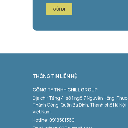
GỬI ĐI
THÔNG TIN LIÊN HỆ
CÔNG TY TNHH CHILL GROUP
Địa chỉ: Tầng 4, số 1 ngõ 7 Nguyên Hồng, Phư
Thành Công, Quận Ba Đình, Thành phố Hà Nội,
Việt Nam.
Hotline:
0918581369