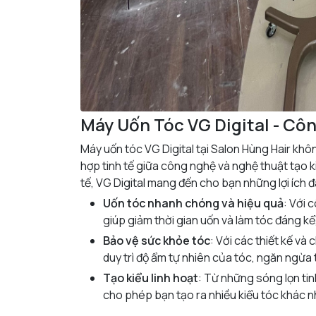
Máy Uốn Tóc VG Digital - Cô
Máy uốn tóc VG Digital tại Salon Hùng Hair khô
hợp tinh tế giữa công nghệ và nghệ thuật tạo k
tế, VG Digital mang đến cho bạn những lợi ích 
Uốn tóc nhanh chóng và hiệu quả
: Với 
giúp giảm thời gian uốn và làm tóc đáng kể
Bảo vệ sức khỏe tóc
: Với các thiết kế và
duy trì độ ẩm tự nhiên của tóc, ngăn ngừa 
Tạo kiểu linh hoạt
: Từ những sóng lọn ti
cho phép bạn tạo ra nhiều kiểu tóc khác n