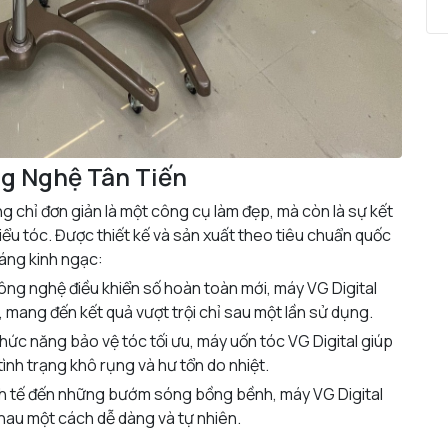
ng Nghệ Tân Tiến
ng chỉ đơn giản là một công cụ làm đẹp, mà còn là sự kết
iểu tóc. Được thiết kế và sản xuất theo tiêu chuẩn quốc
đáng kinh ngạc:
công nghệ điều khiển số hoàn toàn mới, máy VG Digital
, mang đến kết quả vượt trội chỉ sau một lần sử dụng.
 chức năng bảo vệ tóc tối ưu, máy uốn tóc VG Digital giúp
tình trạng khô rụng và hư tổn do nhiệt.
nh tế đến những bướm sóng bồng bềnh, máy VG Digital
hau một cách dễ dàng và tự nhiên.