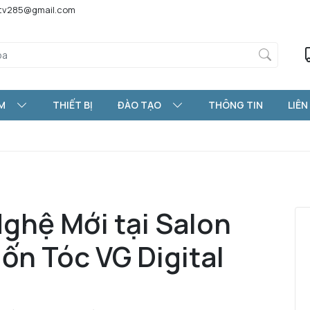
htv285@gmail.com
M
THIẾT BỊ
ĐÀO TẠO
THÔNG TIN
LIÊN
hệ Mới tại Salon
ốn Tóc VG Digital