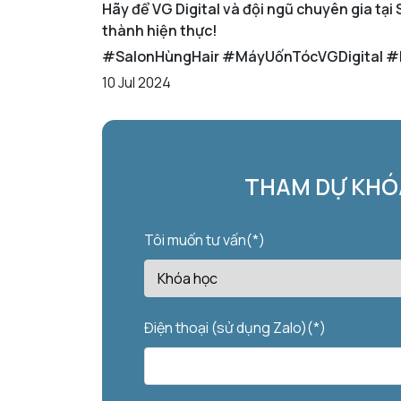
Hãy để VG Digital và đội ngũ chuyên gia tại
thành hiện thực!
#SalonHùngHair #MáyUốnTócVGDigital
10 Jul 2024
THAM DỰ KHÓA
Tôi muốn tư vấn(*)
Điện thoại (sử dụng Zalo)(*)