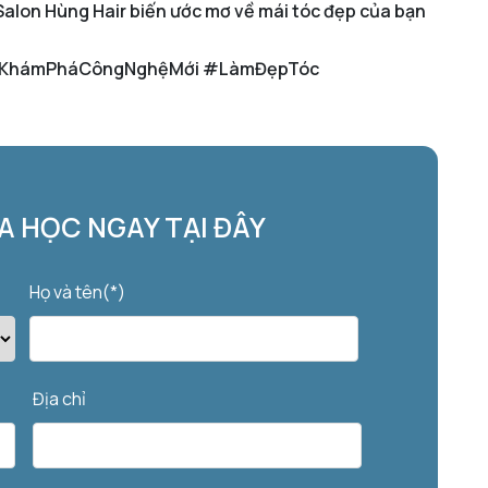
 Salon Hùng Hair biến ước mơ về mái tóc đẹp của bạn
 #KhámPháCôngNghệMới #LàmĐẹpTóc
 HỌC NGAY TẠI ĐÂY
Họ và tên(*)
Địa chỉ