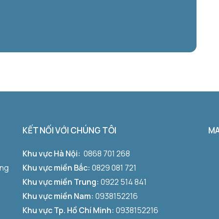
KẾT NỐI VỚI CHÚNG TÔI
M
Khu vực Hà Nội:
0868 701 268
ờng
Khu vực miền Bắc:
0829 081 721
Khu vực miền Trung:
0922 514 841
Khu vực miền Nam:
0938152216
Khu vực Tp. Hồ Chí Minh:
0938152216