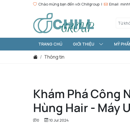
Chào mừng bạn đến với Chillgroup |
Email: min
TRANG CHỦ
GIỚI THIỆU
MỸ PHẨ
Thông tin
Khám Phá Công Ng
Hùng Hair - Máy U
0
10 Jul 2024