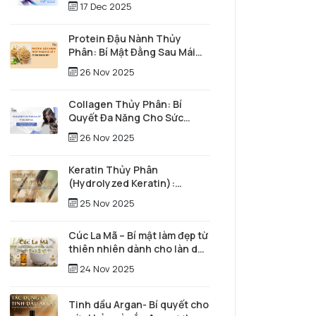
17 Dec 2025
Protein Đậu Nành Thủy
Phân: Bí Mật Đằng Sau Mái
Tóc Óng Mượt Và Làn Da Trẻ
26 Nov 2025
Trung
Collagen Thủy Phân: Bí
Quyết Đa Năng Cho Sức
Khỏe Toàn Diện và Vẻ Đẹp
26 Nov 2025
Vượt Thời Gian
Keratin Thủy Phân
(Hydrolyzed Keratin):
"Người hùng thầm lặng" tái
25 Nov 2025
tạo mái tóc từ sâu bên trong
Cúc La Mã – Bí mật làm đẹp từ
thiên nhiên dành cho làn da
và mái tóc
24 Nov 2025
Tinh dầu Argan- Bí quyết cho