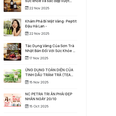
sức khỏe và sắc đẹp vượt
thời gian
22 Nov 2025
Khám Phá Bí Mật Vàng: Peptit
Đậu Hà Lan -
22 Nov 2025
Tác Dụng Vàng Của Sơn Trà
Nhật Bản Đối Với Sức Khỏe &
Sắc Đẹp
17 Nov 2025
ỨNG DỤNG TOÀN DIỆN CỦA
TINH DẦU TRÀM TRÀ (TEA
TREE) TRONG SỨC KHỎE,
15 Nov 2025
LÀM ĐẸP & CHĂM SÓC TÓC –
DA ĐẦU
NC PETRA TRI ÂN PHÁI ĐẸP
NHÂN NGÀY 20/10
15 Oct 2025