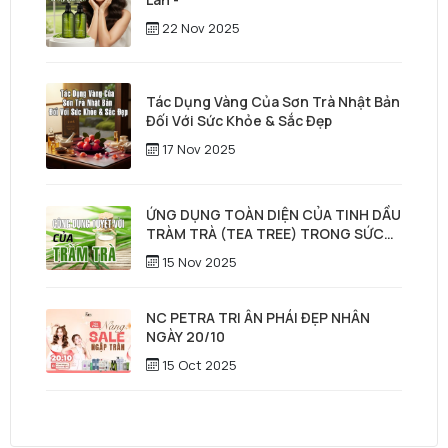
22 Nov 2025
Tác Dụng Vàng Của Sơn Trà Nhật Bản
Đối Với Sức Khỏe & Sắc Đẹp
17 Nov 2025
ỨNG DỤNG TOÀN DIỆN CỦA TINH DẦU
TRÀM TRÀ (TEA TREE) TRONG SỨC
KHỎE, LÀM ĐẸP & CHĂM SÓC TÓC –
15 Nov 2025
DA ĐẦU
NC PETRA TRI ÂN PHÁI ĐẸP NHÂN
NGÀY 20/10
15 Oct 2025