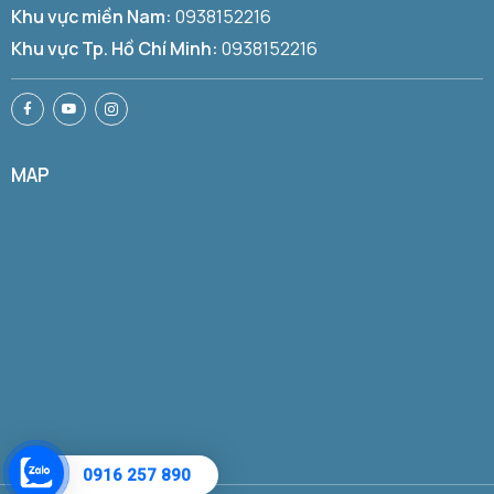
Khu vực miền Nam:
0938152216
Khu vực Tp. Hồ Chí Minh:
0938152216
MAP
0916 257 890