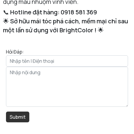
dụng màu nhuộm vĩnh viễn.
📞
Hotline đặt hàng: 0918 581 369
🌟
Sở hữu mái tóc phá cách, mềm mại chỉ sau
một lần sử dụng với BrightColor !
🌟
Hỏi Đáp: