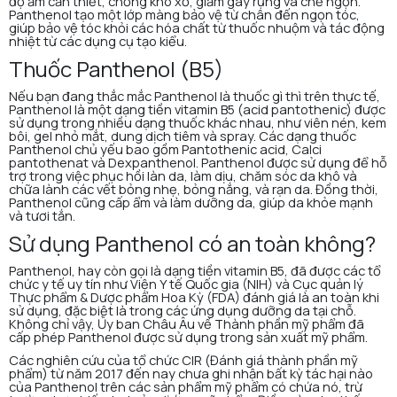
độ ẩm cần thiết, chống khô xơ, giảm gãy rụng và chẻ ngọn.
Panthenol tạo một lớp màng bảo vệ từ chân đến ngọn tóc,
giúp bảo vệ tóc khỏi các hóa chất từ thuốc nhuộm và tác động
nhiệt từ các dụng cụ tạo kiểu.
Thuốc Panthenol (B5)
Nếu bạn đang thắc mắc Panthenol là thuốc gì thì trên thực tế,
Panthenol là một dạng tiền vitamin B5 (acid pantothenic) được
sử dụng trong nhiều dạng thuốc khác nhau, như viên nén, kem
bôi, gel nhỏ mắt, dung dịch tiêm và spray. Các dạng thuốc
Panthenol chủ yếu bao gồm Pantothenic acid, Calci
pantothenat và Dexpanthenol. Panthenol được sử dụng để hỗ
trợ trong việc phục hồi làn da, làm dịu, chăm sóc da khô và
chữa lành các vết bỏng nhẹ, bỏng nắng, và rạn da. Đồng thời,
Panthenol cũng cấp ẩm và làm dưỡng da, giúp da khỏe mạnh
và tươi tắn.
Sử dụng Panthenol có an toàn không?
Panthenol, hay còn gọi là dạng tiền vitamin B5, đã được các tổ
chức y tế uy tín như Viện Y tế Quốc gia (NIH) và Cục quản lý
Thực phẩm & Dược phẩm Hoa Kỳ (FDA) đánh giá là an toàn khi
sử dụng, đặc biệt là trong các ứng dụng dưỡng da tại chỗ.
Không chỉ vậy, Ủy ban Châu Âu về Thành phần mỹ phẩm đã
cấp phép Panthenol được sử dụng trong sản xuất mỹ phẩm.
Các nghiên cứu của tổ chức CIR (Đánh giá thành phần mỹ
phẩm) từ năm 2017 đến nay chưa ghi nhận bất kỳ tác hại nào
của Panthenol trên các sản phẩm mỹ phẩm có chứa nó, trừ