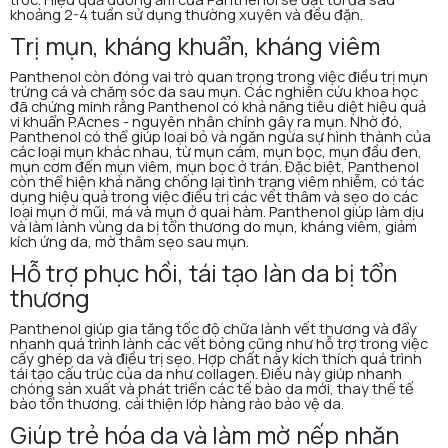
khoảng 2-4 tuần sử dụng thường xuyên và đều đặn.
Trị mụn, kháng khuẩn, kháng viêm
Panthenol còn đóng vai trò quan trọng trong việc điều trị mụn
trứng cá và chăm sóc da sau mụn. Các nghiên cứu khoa học
đã chứng minh rằng Panthenol có khả năng tiêu diệt hiệu quả
vi khuẩn P.Acnes - nguyên nhân chính gây ra mụn. Nhờ đó,
Panthenol có thể giúp loại bỏ và ngăn ngừa sự hình thành của
các loại mụn khác nhau, từ mụn cám, mụn bọc, mụn đầu đen,
mụn cơm đến mụn viêm, mụn bọc ở trán. Đặc biệt, Panthenol
còn thể hiện khả năng chống lại tình trạng viêm nhiễm, có tác
dụng hiệu quả trong việc điều trị các vết thâm và sẹo do các
loại mụn ở mũi, má và mụn ở quai hàm. Panthenol giúp làm dịu
và làm lành vùng da bị tổn thương do mụn, kháng viêm, giảm
kích ứng da, mờ thâm sẹo sau mụn.
Hỗ trợ phục hồi, tái tạo làn da bị tổn
thương
Panthenol giúp gia tăng tốc độ chữa lành vết thương và đẩy
nhanh quá trình lành các vết bỏng cũng như hỗ trợ trong việc
cấy ghép da và điều trị sẹo. Hợp chất này kích thích quá trình
tái tạo cấu trúc của da như collagen. Điều này giúp nhanh
chóng sản xuất và phát triển các tế bào da mới, thay thế tế
bào tổn thương, cải thiện lớp hàng rào bảo vệ da.
Giúp trẻ hóa da và làm mờ nếp nhăn