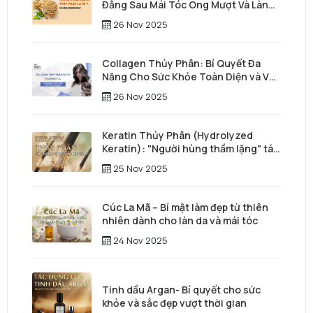
Đằng Sau Mái Tóc Óng Mượt Và Làn
Da Trẻ Trung
26 Nov 2025
Collagen Thủy Phân: Bí Quyết Đa
Năng Cho Sức Khỏe Toàn Diện và Vẻ
Đẹp Vượt Thời Gian
26 Nov 2025
Keratin Thủy Phân (Hydrolyzed
Keratin): "Người hùng thầm lặng" tái
tạo mái tóc từ sâu bên trong
25 Nov 2025
Cúc La Mã – Bí mật làm đẹp từ thiên
nhiên dành cho làn da và mái tóc
24 Nov 2025
Tinh dầu Argan- Bí quyết cho sức
khỏe và sắc đẹp vượt thời gian