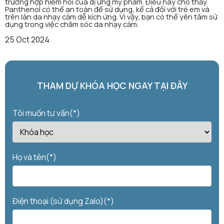
trường hợp hiếm hoi của dị ứng mỹ phẩm. Điều này cho thấy
Panthenol có thể an toàn để sử dụng, kể cả đối với trẻ em và
trên làn da nhạy cảm dễ kích ứng. Vì vậy, bạn có thể yên tâm sử
dụng trong việc chăm sóc da nhạy cảm.
25 Oct 2024
THAM DỰ KHÓA HỌC NGAY TẠI ĐÂY
Tôi muốn tư vấn(*)
Họ và tên(*)
Điện thoại (sử dụng Zalo)(*)