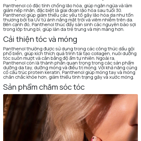
Panthenol có đặc tính chống lão hóa, giúp ngăn ngừa và làm
giảm nếp nhăn, đặc biệt là giai đoạn lão hóa sau tuổi 30.
Panthenol giúp giảm thiểu các yếu tố gây lão hóa da như tổn
thương bởi tia UV từ ánh nắng mặt trời và viêm nhiễm trên da.
Bên cạnh đó, Panthenol thúc đẩy sản sinh các nguyên bào sợi
trong lớp trung bì, giúp làn da trẻ trung và mịn màng hơn.
Cải thiện tóc và móng
Panthenol thường được sử dụng trong các công thức dầu gội
phổ biến, giúp kích thích quá trình tái tạo collagen, nuôi dưỡng
tóc suôn mượt và cân bằng độ ẩm tự nhiên. Ngoài ra,
Panthenol còn là thành phần quan trọng trong các sản phẩm
dưỡng da tay, dưỡng móng và điều trị móng. Với khả năng củng
cố cấu trúc protein keratin, Panthenol giúp móng tay và móng
chân chắc khỏe hơn, giảm thiểu tình trạng gãy và xước móng.
Sản phẩm chăm sóc tóc