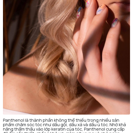
Panthenol là thành phần không thể thiếu trong nhiều sản
phẩm chăm sóc tóc như dầu gội, dầu xả và dầu ủ tóc. Nhờ khả
năng thẩm thấu vào lớp keratin của tóc, Panthenol cung cấp