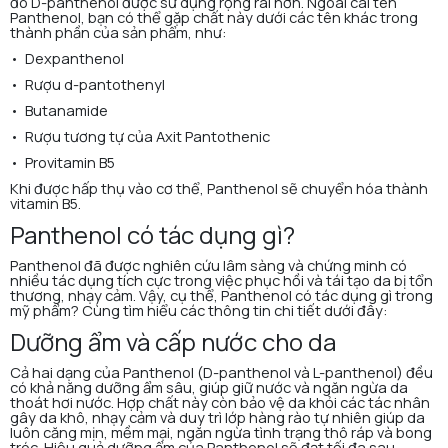
đó D-panthenol được sử dụng rộng rãi hơn. Ngoài cái tên
Panthenol, bạn có thể gặp chất này dưới các tên khác trong
thành phần của sản phẩm, như:
• Dexpanthenol
• Rượu d-pantothenyl
• Butanamide
• Rượu tương tự của Axit Pantothenic
• Provitamin B5
Khi được hấp thụ vào cơ thể, Panthenol sẽ chuyển hóa thành
vitamin B5.
Panthenol có tác dụng gì?
Panthenol đã được nghiên cứu lâm sàng và chứng minh có
nhiều tác dụng tích cực trong việc phục hồi và tái tạo da bị tổn
thương, nhạy cảm. Vậy, cụ thể, Panthenol có tác dụng gì trong
mỹ phẩm? Cùng tìm hiểu các thông tin chi tiết dưới đây:
Dưỡng ẩm và cấp nước cho da
Cả hai dạng của Panthenol (D-panthenol và L-panthenol) đều
có khả năng dưỡng ẩm sâu, giúp giữ nước và ngăn ngừa da
thoát hơi nước. Hợp chất này còn bảo vệ da khỏi các tác nhân
gây da khô, nhạy cảm và duy trì lớp hàng rào tự nhiên giúp da
luôn căng mịn, mềm mại, ngăn ngừa tình trạng thô ráp và bong
tróc. Hiệu quả dưỡng ẩm của Panthenol sẽ đạt tối đa sau