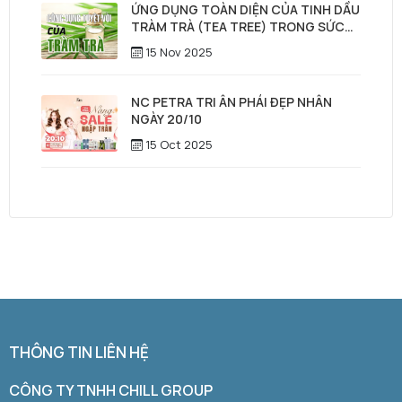
ỨNG DỤNG TOÀN DIỆN CỦA TINH DẦU
TRÀM TRÀ (TEA TREE) TRONG SỨC
KHỎE, LÀM ĐẸP & CHĂM SÓC TÓC –
15 Nov 2025
DA ĐẦU
NC PETRA TRI ÂN PHÁI ĐẸP NHÂN
NGÀY 20/10
15 Oct 2025
THÔNG TIN LIÊN HỆ
CÔNG TY TNHH CHILL GROUP