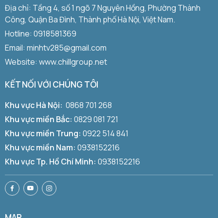
Địa chỉ: Tầng 4, số 1 ngõ 7 Nguyên Hồng, Phường Thành
Công, Quận Ba Đình, Thành phố Hà Nội, Việt Nam.
Hotline:
0918581369
Email: minhtv285@gmail.com
Website: www.chillgroup.net
KẾT NỐI VỚI CHÚNG TÔI
Khu vực Hà Nội:
0868 701 268
Khu vực miền Bắc:
0829 081 721
Khu vực miền Trung:
0922 514 841
Khu vực miền Nam:
0938152216
Khu vực Tp. Hồ Chí Minh:
0938152216
MAP