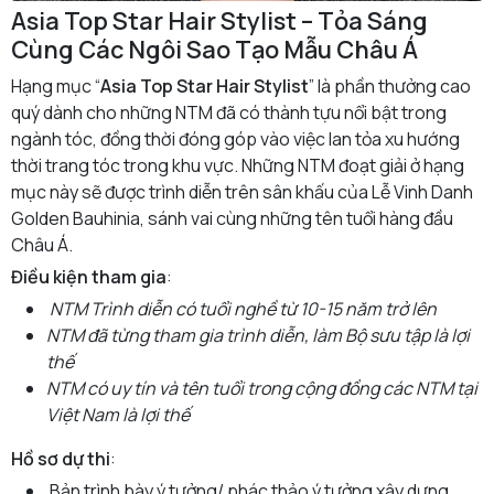
Asia Top Star Hair Stylist – Tỏa Sáng
Cùng Các Ngôi Sao Tạo Mẫu Châu Á
Hạng mục “
Asia Top Star Hair Stylist
” là phần thưởng cao
quý dành cho những NTM đã có thành tựu nổi bật trong
ngành tóc, đồng thời đóng góp vào việc lan tỏa xu hướng
thời trang tóc trong khu vực. Những NTM đoạt giải ở hạng
mục này sẽ được trình diễn trên sân khấu của Lễ Vinh Danh
Golden Bauhinia, sánh vai cùng những tên tuổi hàng đầu
Châu Á.
Điều kiện tham gia
:
NTM Trình diễn có tuổi nghề từ 10-15 năm trở lên
NTM đã từng tham gia trình diễn, làm Bộ sưu tập là lợi
thế
NTM có uy tín và tên tuổi trong cộng đồng các NTM tại
Việt Nam là lợi thế
Hồ sơ dự thi
:
Bản trình bày ý tưởng/ phác thảo ý tưởng xây dựng