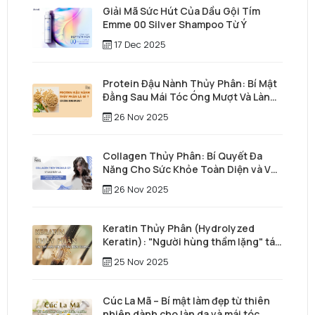
Giải Mã Sức Hút Của Dầu Gội Tím
Emme 00 Silver Shampoo Từ Ý
17 Dec 2025
Protein Đậu Nành Thủy Phân: Bí Mật
Đằng Sau Mái Tóc Óng Mượt Và Làn
Da Trẻ Trung
26 Nov 2025
Collagen Thủy Phân: Bí Quyết Đa
Năng Cho Sức Khỏe Toàn Diện và Vẻ
Đẹp Vượt Thời Gian
26 Nov 2025
Keratin Thủy Phân (Hydrolyzed
Keratin): "Người hùng thầm lặng" tái
tạo mái tóc từ sâu bên trong
25 Nov 2025
Cúc La Mã – Bí mật làm đẹp từ thiên
nhiên dành cho làn da và mái tóc