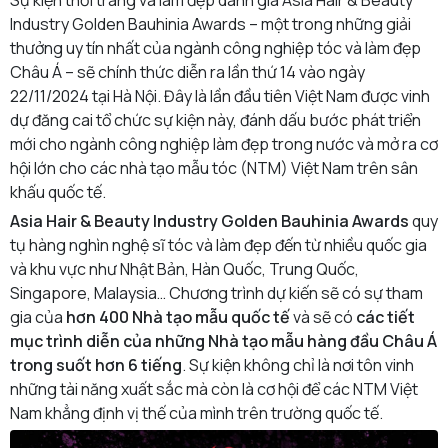
Sự kiện thời trang và làm đẹp danh giá Asia Hair & Beauty
Industry Golden Bauhinia Awards – một trong những giải
thưởng uy tín nhất của ngành công nghiệp tóc và làm đẹp
Châu Á – sẽ chính thức diễn ra lần thứ 14 vào ngày
22/11/2024 tại Hà Nội. Đây là lần đầu tiên Việt Nam được vinh
dự đăng cai tổ chức sự kiện này, đánh dấu bước phát triển
mới cho ngành công nghiệp làm đẹp trong nước và mở ra cơ
hội lớn cho các nhà tạo mẫu tóc (NTM) Việt Nam trên sân
khấu quốc tế.
Asia Hair & Beauty Industry Golden Bauhinia Awards
quy
tụ hàng nghìn nghệ sĩ tóc và làm đẹp đến từ nhiều quốc gia
và khu vực như Nhật Bản, Hàn Quốc, Trung Quốc,
Singapore, Malaysia… Chương trình dự kiến sẽ có sự tham
gia của
hơn 400 Nhà tạo mẫu quốc tế
và sẽ có
các tiết
mục trình diễn của những Nhà tạo mẫu hàng đầu Châu Á
trong suốt hơn 6 tiếng
. Sự kiện không chỉ là nơi tôn vinh
những tài năng xuất sắc mà còn là cơ hội để các NTM Việt
Nam khẳng định vị thế của mình trên trường quốc tế.