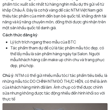
phẩm tóc xuất sắc nhất từ hàng nghìn mẫu dự thi gửi về từ
khắp Châu Á. Đây là cơ hội vàng để các NTM Việt Nam giới
thiệu tác phẩm của mình đến bạn bè quốc tế, khẳng định tài
năng và kỹ năng chuyên môn, đồng thời được ghi nhận trên
một sân khấu quốc tế danh giá.
Cách thức đăng ký
:
Lý lịch trích ngang theo mẫu của BTC
Tác phẩm tham dự đề cử là tác phẩm mẫu tóc đẹp, có
thể lấy mẫu là sản phẩm hàng ngày tại Salon. Người
mẫu/khách hàng cần make up chỉn chu và trang phục
đẹp, phù hợp.
Chú ý:
NTM có thể gửi nhiều mẫu tóc/ tác phẩm tiêu biểu, là
những mẫu tóc DO CHÍNH NTM ĐÓ THỰC HIỆN, có thể là ảnh
của khách hàng mình đã làm. Ảnh chụp có thể được chỉnh
sửa nhưng không được tác động nhiều đến hình khối so với
thực tế