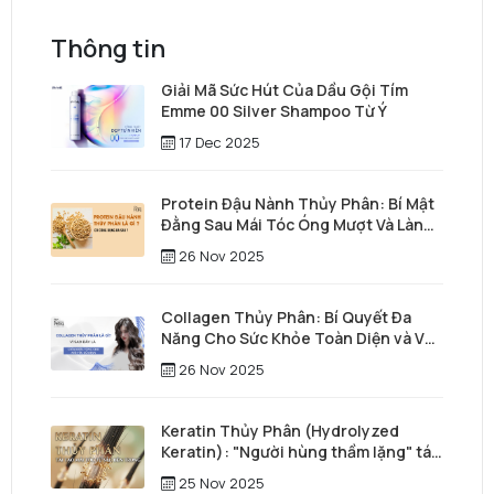
Thông tin
Giải Mã Sức Hút Của Dầu Gội Tím
Emme 00 Silver Shampoo Từ Ý
17 Dec 2025
Protein Đậu Nành Thủy Phân: Bí Mật
Đằng Sau Mái Tóc Óng Mượt Và Làn
Da Trẻ Trung
26 Nov 2025
Collagen Thủy Phân: Bí Quyết Đa
Năng Cho Sức Khỏe Toàn Diện và Vẻ
Đẹp Vượt Thời Gian
26 Nov 2025
Keratin Thủy Phân (Hydrolyzed
Keratin): "Người hùng thầm lặng" tái
tạo mái tóc từ sâu bên trong
25 Nov 2025