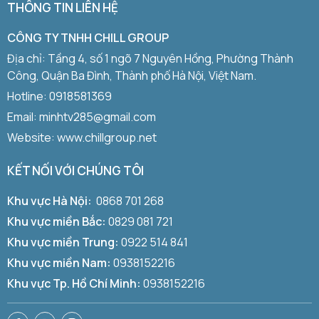
THÔNG TIN LIÊN HỆ
CÔNG TY TNHH CHILL GROUP
Địa chỉ: Tầng 4, số 1 ngõ 7 Nguyên Hồng, Phường Thành
Công, Quận Ba Đình, Thành phố Hà Nội, Việt Nam.
Hotline:
0918581369
Email: minhtv285@gmail.com
Website: www.chillgroup.net
KẾT NỐI VỚI CHÚNG TÔI
Khu vực Hà Nội:
0868 701 268
Khu vực miền Bắc:
0829 081 721
Khu vực miền Trung:
0922 514 841
Khu vực miền Nam:
0938152216
Khu vực Tp. Hồ Chí Minh:
0938152216