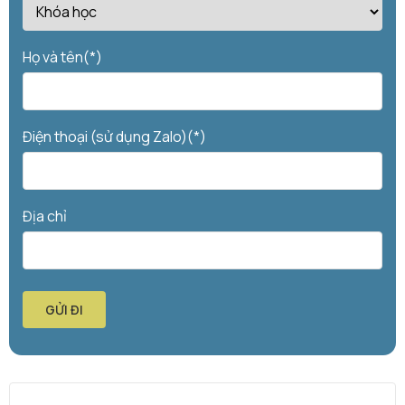
Họ và tên(*)
Điện thoại (sử dụng Zalo)(*)
Địa chỉ
GỬI ĐI