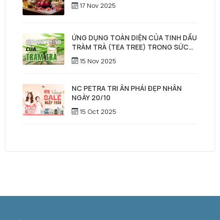
17 Nov 2025
ỨNG DỤNG TOÀN DIỆN CỦA TINH DẦU
TRÀM TRÀ (TEA TREE) TRONG SỨC
KHỎE, LÀM ĐẸP & CHĂM SÓC TÓC –
15 Nov 2025
DA ĐẦU
NC PETRA TRI ÂN PHÁI ĐẸP NHÂN
NGÀY 20/10
15 Oct 2025